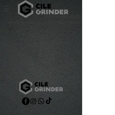
TRAČNE BRUSILICE
multifunkcionalne.robusne.dugovječne.