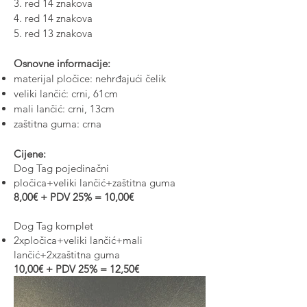
3. red 14 znakova
4. red 14 znakova
5. red 13 znakova
Osnovne informacije:
materijal pločice: nehrđajući čelik
veliki lančić: crni, 61cm
mali lančić: crni, 13cm
zaštitna guma: crna
Cijene:
Dog Tag pojedinačni
pločica+veliki lančić+zaštitna guma
8,00€ + PDV 25% = 10,00€
Dog Tag komplet
2xpločica+veliki lančić+mali
lančić+2xzaštitna guma
10,00€ + PDV 25% = 12,50€