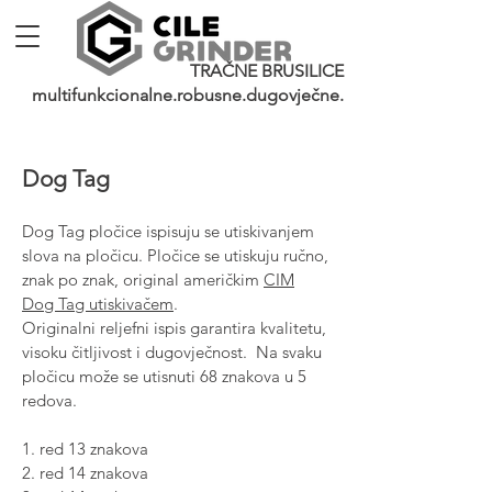
TRAČNE BRUSILICE
multifunkcionalne.robusne.dugovječne.
Dog Tag
Dog Tag pločice ispisuju se utiskivanjem
slova na pločicu. Pločice se utiskuju ručno,
znak po znak,
original američkim
CIM
Dog Tag utiskivačem
.
Originalni reljefni ispis garantira kvalitetu,
visoku čitljivost i dugovječnost. Na svaku
pločicu može se utisnuti 68 znakova u 5
redova.
1. red 13 znakova
2. red 14 znakova